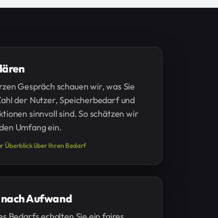
lären
rzen Gespräch schauen wir, was Sie
ahl der Nutzer, Speicherbedarf und
tionen sinnvoll sind. So schätzen wir
den Umfang ein.
er Überblick über Ihren Bedarf
 nach Aufwand
es Bedarfs erhalten Sie ein faires,