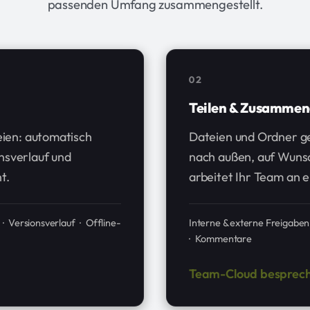
passenden Umfang zusammengestellt.
02
Teilen & Zusammen
teien: automatisch
Dateien und Ordner gez
nsverlauf und
nach außen, auf Wuns
t.
arbeitet Ihr Team an
· Versionsverlauf · Offline-
Interne & externe Freigabe
· Kommentare
Team-Cloud besprec