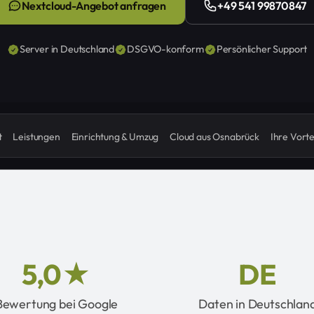
Nextcloud-Angebot anfragen
+49 541 99870847
Server in Deutschland
DSGVO-konform
Persönlicher Support
t
Leistungen
Einrichtung & Umzug
Cloud aus Osnabrück
Ihre Vorte
5,0★
DE
Bewertung bei Google
Daten in Deutschlan