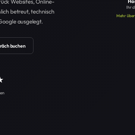
rück Websites, Online-
Hor
Ihr 
lich betreut, technisch
Mehr übe
 Google ausgelegt.
räch buchen
(öffnet in neuem Tab)
★
gen