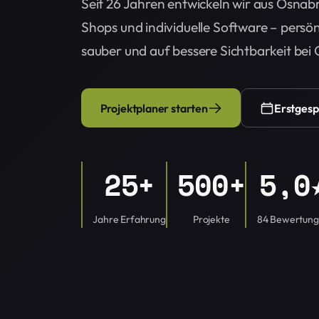
Seit 26 Jahren entwickeln wir aus Osnab
Shops und individuelle Software – persön
sauber und auf bessere Sichtbarkeit bei
Projektplaner starten
Erstgesp
25+
500+
5,0
Jahre Erfahrung
Projekte
84 Bewertun