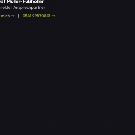
st Müller-Fußhöller
direkter Ansprechpartner
r mich
|
0541 99870847