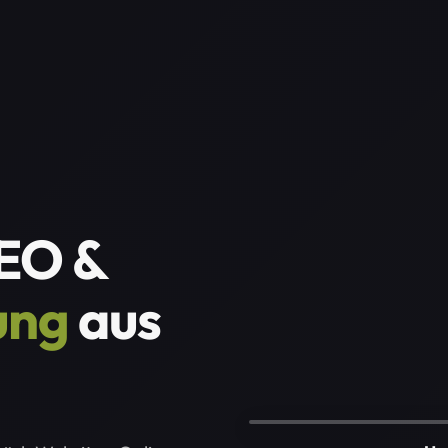
EO &
ung
aus